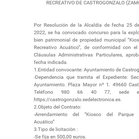
RECREATIVO DE CASTROGONZALO (ZAM
Por Resolución de la Alcaldía de fecha 25 
2022, se ha convocado concurso para la explo
bien patrimonial de propiedad municipal “Kio
Recreativo Acuático”, de conformidad con el
Cláusulas Administrativas Particulares, apro
fecha indicada.
1.Entidad convocante: Ayuntamiento de Castro
-Dependencia que tramita el Expediente: Secr
Ayuntamiento. Plaza Mayor nº 1. 49660 Cast
Teléfono 980 66 40 77, sede elec
https://castrogonzalo.sedelectronica.es.
2.Objeto del Contrato:
-Arrendamiento del “Kiosco del Parque R
Acuático”
3.Tipo de licitación :
-Se fija en 500,00 euros.