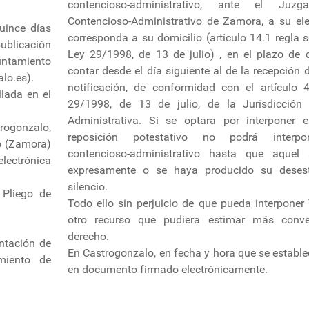
contencioso-administrativo, ante el Ju
Contencioso-Administrativo de Zamora, a su ele
uince días
corresponda a su domicilio (artículo 14.1 regla 
publicación
Ley 29/1998, de 13 de julio) , en el plazo de
yuntamiento
contar desde el día siguiente al de la recepción 
lo.es).
notificación, de conformidad con el artículo 
lada en el
29/1998, de 13 de julio, de la Jurisdicción 
Administrativa. Si se optara por interponer e
rogonzalo,
reposición potestativo no podrá interpo
o (Zamora)
contencioso-administrativo hasta que aquel 
ónica
expresamente o se haya producido su deses
silencio.
 Pliego de
Todo ello sin perjuicio de que pueda interponer 
otro recurso que pudiera estimar más conv
derecho.
entación de
En Castrogonzalo, en fecha y hora que se estable
miento de
en documento firmado electrónicamente.