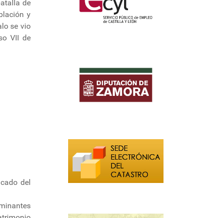
batalla de
blación y
lo se vio
so VII de
acado del
lminantes
atrimonio