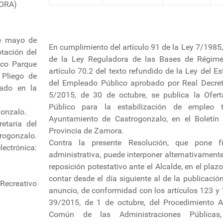
ORA)
de mayo de
En cumplimiento del artículo 91 de la Ley 7/1985, 
tación del
de la Ley Reguladora de las Bases de Régime
sco Parque
artículo 70.2 del texto refundido de la Ley del E
 Pliego de
del Empleado Público aprobado por Real Decret
bado en la
5/2015, de 30 de octubre, se publica la Ofer
Público para la estabilización de empleo 
gonzalo.
Ayuntamiento de Castrogonzalo, en el Boletín 
etaria del
Provincia de Zamora.
rogonzalo.
Contra la presente Resolución, que pone f
trónica:
administrativa, puede interponer alternativament
reposición potestativo ante el Alcalde, en el pla
contar desde el día siguiente al de la publicació
ecreativo
anuncio, de conformidad con los artículos 123 y 
39/2015, de 1 de octubre, del Procedimiento A
Común de las Administraciones Públicas