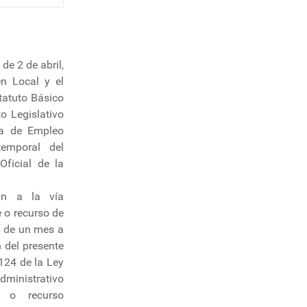
de 2 de abril,
n Local y el
statuto Básico
o Legislativo
ta de Empleo
temporal del
Oficial de la
in a la vía
e o recurso de
zo de un mes a
n del presente
124 de la Ley
dministrativo
, o recurso