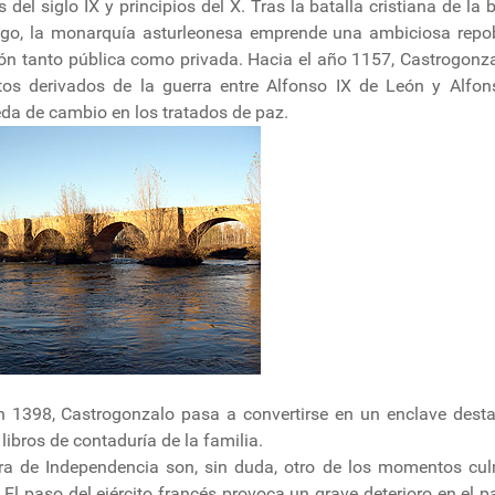
del siglo IX y principios del X. Tras la batalla cristiana de la 
Órbigo, la monarquía asturleonesa emprende una ambiciosa repo
ción tanto pública como privada. Hacia el año 1157, Castrogonza
tos derivados de la guerra entre Alfonso IX de León y Alfon
eda de cambio en los tratados de paz.
n 1398, Castrogonzalo pasa a convertirse en un enclave dest
ibros de contaduría de la familia.
ra de Independencia son, sin duda, otro de los momentos cu
 El paso del ejército francés provoca un grave deterioro en el p