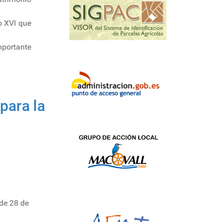
o XVI que
mportante
para la
de 28 de