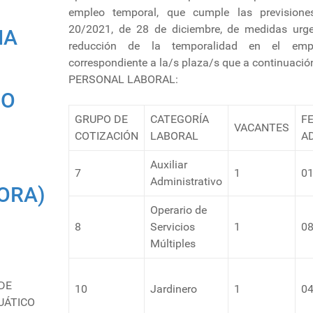
empleo temporal, que cumple las prevision
20/2021, de 28 de diciembre, de medidas urge
IA
reducción de la temporalidad en el empl
correspondiente a la/s plaza/s que a continuació
PERSONAL LABORAL:
CO
GRUPO DE
CATEGORÍA
F
VACANTES
COTIZACIÓN
LABORAL
A
Auxiliar
7
1
01
Administrativo
ORA)
Operario de
8
Servicios
1
08
Múltiples
DE
10
Jardinero
1
04
UÁTICO