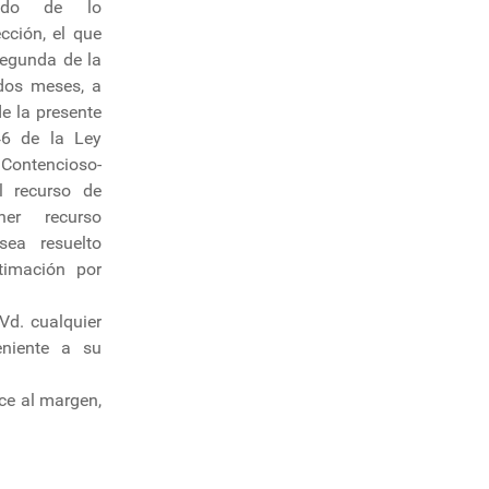
zgado de lo
cción, el que
segunda de la
 dos meses, a
de la presente
46 de la Ley
Contencioso-
l recurso de
ner recurso
sea resuelto
timación por
Vd. cualquier
eniente a su
ce al margen,